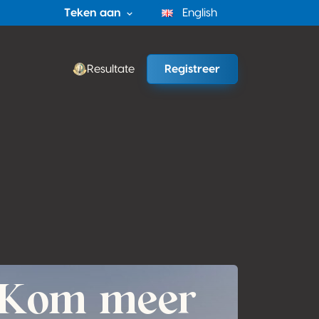
Teken aan
English
Resultate
Registreer
n
Kom meer