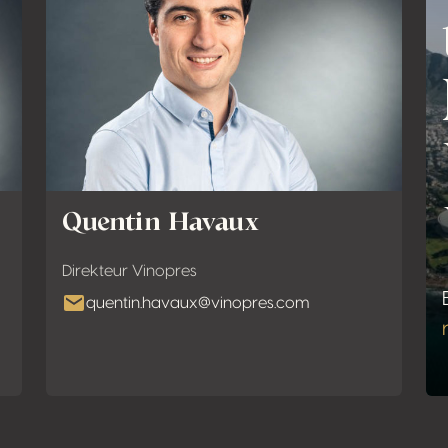
Quentin Havaux
Direkteur Vinopres
quentin.havaux@vinopres.com