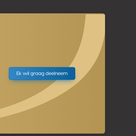
Ek wil graag deelneem