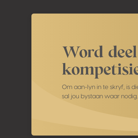
Word deel
kompetisie
Om aan-lyn in te skryf, is 
sal jou bystaan waar nodig.