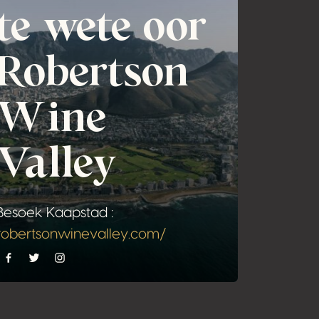
te wete oor
Robertson
Wine
Valley
Besoek Kaapstad :
robertsonwinevalley.com/