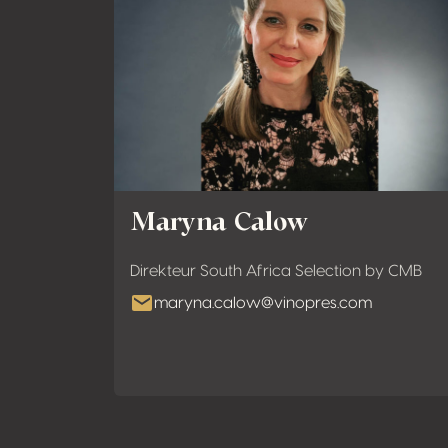
Maryna Calow
Direkteur South Africa Selection by CMB
maryna.calow@vinopres.com