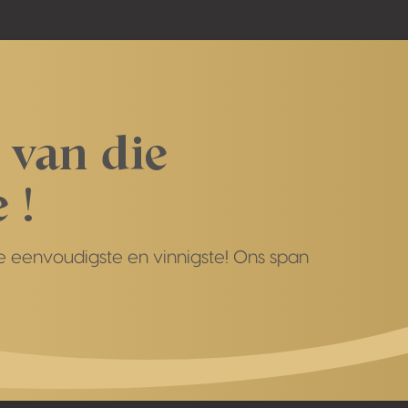
 van die
 !
die eenvoudigste en vinnigste! Ons span