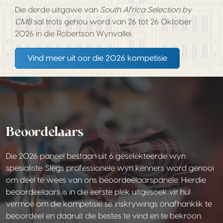
Die derde uitgawe van
South Africa Selection by
CMB
sal trots gehou word van 26 tot 26 Oktober
2026 in die Robertson Wynvallei.
Vind meer uit oor die 2026 kompetisie
Beoordelaars
Die 2026 paneel bestaan uit 6 geselekteerde wyn
spesialiste. Slegs professionele wyn kenners word genooi
om deel te wees van ons beoordeelaarspanele. Hierdie
beoordeelaars is in die eerste plek uitgesoek vir hul
vermoë om die kompetisie se inskrywings onafhanklik te
beoordeel en daaruit die bestes te vind en te bekroon.