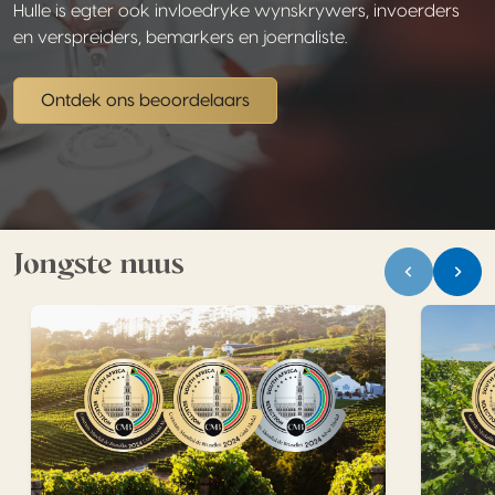
Hulle is egter ook invloedryke wynskrywers, invoerders
en verspreiders, bemarkers en joernaliste.
Ontdek ons beoordelaars
Jongste nuus
Internasionale swaargewig vestig in Suid-Afrika – Concou
Concours 