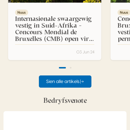
Nuus
Nuus
Internasionale swaargewig
Con
vestig in Suid-Afrika –
Brux
Concours Mondial de
vest
Bruxelles (CMB) open vir
per
2024 inskrywings!
komp
03 Jun 24
Sien alle artikels
Bedryfsvenote