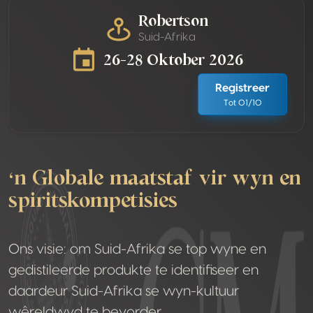
Robertson
Suid-Afrika
26–28 Oktober 2026
Registreer
Tot 01/10
‘n Globale maatstaf vir wyn en
spiritskompetisies
Ons visie: om Suid-Afrika se top wyne en
gedistileerde produkte te identifiseer en
daardeur Suid-Afrika se wyn-kultuur
wêreldwyd te bevorder.