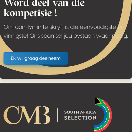
Word deel van die
kompetisie !
Om aan-lyn in te skryf, is die eenvoudigste en
vinnigste! Ons span sal jou bystaan waar nodig.
Ek wil graag deelneem
Footer