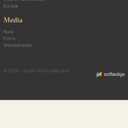
Kontak
Media
Nuus
Foto's
Wêreldmedia
made by softed
© 2026 - South Africa Selection